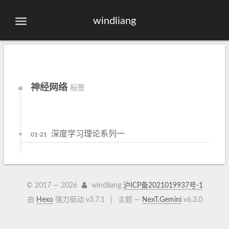
windliang
神经网络
标签
深度学习理论系列一
01-21
© 2017 —
2026
windliang
沪ICP备2021019937号-1
由
Hexo
强力驱动 v3.7.1
|
主题 —
NexT.Gemini
v6.3.0