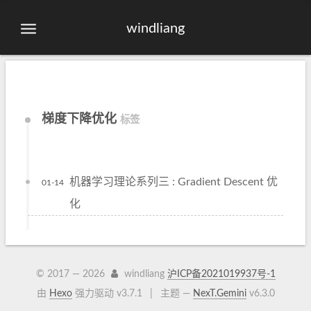
windliang
梯度下降优化
标签
机器学习理论系列三 : Gradient Descent 优
01-14
化
© 2017 —
2026
windliang
沪ICP备2021019937号-1
由
Hexo
强力驱动 v3.7.1
|
主题 —
NexT.Gemini
v6.3.0