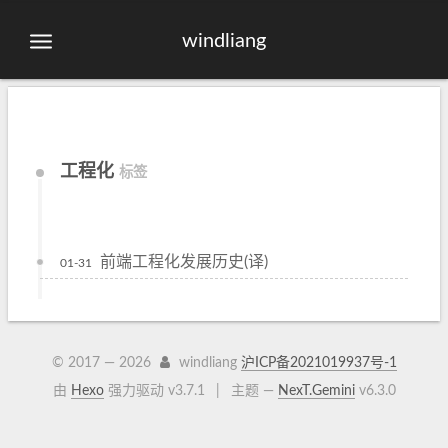
windliang
工程化
标签
前端工程化发展历史(译)
01-31
© 2017 —
2026
windliang
沪ICP备2021019937号-1
由
Hexo
强力驱动 v3.7.1
|
主题 —
NexT.Gemini
v6.3.0