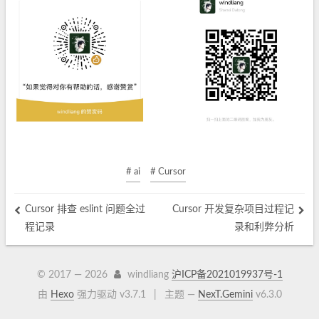
# ai
# Cursor
Cursor 排查 eslint 问题全过
Cursor 开发复杂项目过程记
程记录
录和利弊分析
© 2017 —
2026
windliang
沪ICP备2021019937号-1
由
Hexo
强力驱动 v3.7.1
|
主题 —
NexT.Gemini
v6.3.0