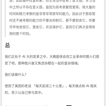
馈，如此循环往复积累，你生活当中就有了意义感。学习当
中之所以不存在意义感，是因为高考表繁而里简，用大量的
时间和精力考察的是非常非常狭窄的能力。因此对于那些暂
时还不被考察的能力你不要去抑制它，更不要割舍它，你要
尽早地发现它，激发它，并且保护它，直到它们再次变得有
用的那个时刻。
总
我们正处于 AI 大的变革之中，大概能体会到工业革命时期人们感
受了吧，那种既兴奋又焦虑杂糅在一起的复杂情绪。
我们该做什么？
想到了美团的老话 「每天前进三十公里」，每天做点和 AI 相关
的，至少让自己参与其中。