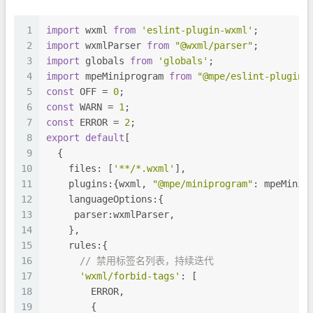
1
import
 wxml 
from
'eslint-plugin-wxml'
;
2
import
 wxmlParser 
from
"@wxml/parser"
;
3
import
 globals 
from
'globals'
;
4
import
 mpeMiniprogram 
from
"@mpe/eslint-plugin-
5
const
 OFF = 
0
;
6
const
 WARN = 
1
;
7
const
 ERROR = 
2
;
8
export
default
[
9
  {  
10
    files: [
'**/*.wxml'
],
11
    plugins:{wxml, 
"@mpe/miniprogram"
: mpeMinip
12
    languageOptions:{
13
     parser:wxmlParser,
14
    },
15
    rules:{
16
// 禁用标签名列表，持续迭代
17
'wxml/forbid-tags'
: [
18
        ERROR,
19
        {