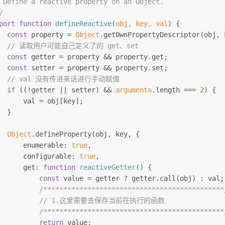
 Define a reactive property on an Object.
/
port
function
defineReactive
(
obj, key, val
) 
{
const
 property = 
Object
.getOwnPropertyDescriptor(obj, 
// 读取用户可能自己定义了的 get、set
const
 getter = property && property.get;
const
 setter = property && property.set;
// val 没有传进来话进行手动赋值
if
 ((!getter || setter) && 
arguments
.length === 
2
) {
      val = obj[key];
  }
Object
.defineProperty(obj, key, {
      enumerable: 
true
,
      configurable: 
true
,
      get: 
function
reactiveGetter
(
) 
{
const
 value = getter ? getter.call(obj) : val;
/*********************************************
// 1.这里需要去保存当前在执行的函数
/*********************************************
return
 value;