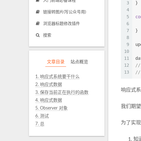
入门前端必备课程
3
}
4
链接转图片(写公众号用)
5
co
6
浏览器标题修改插件
7
}
搜索
8
9
up
10
11
da
文章目录
站点概览
12
/
13
//
1.
响应式系统要干什么
2.
响应式数据
响应式
3.
保存当前正在执行的函数
4.
响应式数据
我们期
5.
Observer 对象
6.
测试
为了实现
7.
总
知