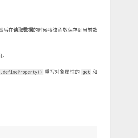
然后在
读取数据
的时候将该函数保存到当前数
可。
t.defineProperty()
重写对象属性的
get
和