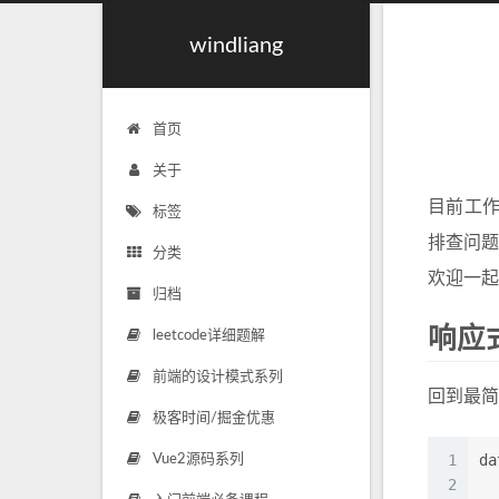
windliang
首页
关于
目前工
标签
排查问
分类
欢迎一起
归档
响应
leetcode详细题解
前端的设计模式系列
回到最简
极客时间/掘金优惠
1
da
Vue2源码系列
2
  