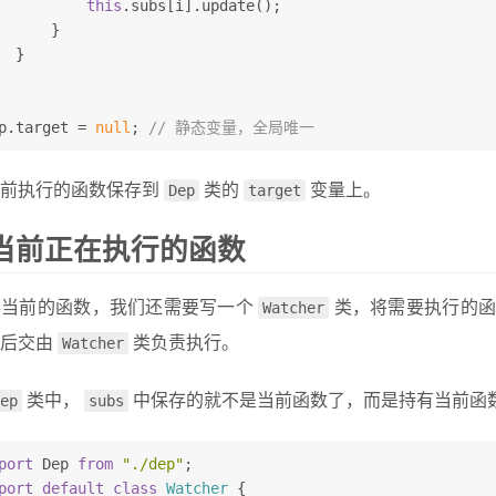
this
.subs[i].update();
      }
  }
p.target = 
null
; 
// 静态变量，全局唯一
当前执行的函数保存到
Dep
类的
target
变量上。
当前正在执行的函数
存当前的函数，我们还需要写一个
Watcher
类，将需要执行的
然后交由
Watcher
类负责执行。
ep
类中，
subs
中保存的就不是当前函数了，而是持有当前函
port
 Dep 
from
"./dep"
;
port
default
class
Watcher
{