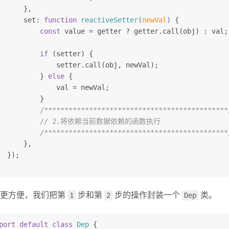
      },
      set: 
function
reactiveSetter
(
newVal
) 
{
const
 value = getter ? getter.call(obj) : val;
if
 (setter) {
              setter.call(obj, newVal);
          } 
else
 {
              val = newVal;
          }
/*********************************************
// 2.将依赖当前数据依赖的函数执行
/*********************************************
      },
  });
用更方便，我们把第
1
步和第
2
步的操作封装一个
Dep
类。
port
default
class
Dep
{