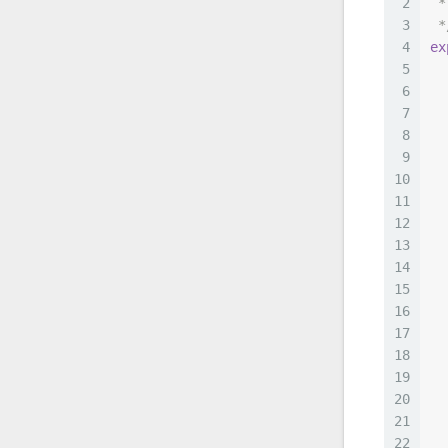
2
 *
3
 *
4
ex
5
6
7
8
9
10
11
  
12
  
13
14
15
  
16
  
17
  
18
19
20
21
22