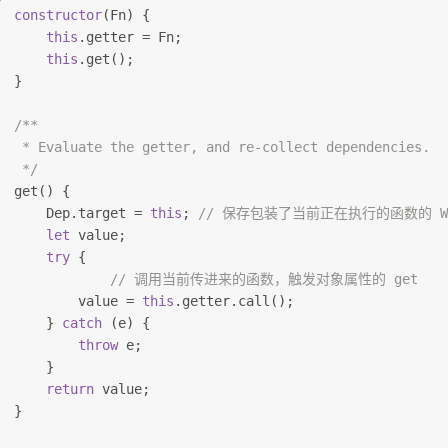
constructor
(Fn) {
this
.getter = Fn;
this
.get();
  }
/**
   * Evaluate the getter, and re-collect dependencies.
   */
  get() {
      Dep.target = 
this
; 
// 保存包装了当前正在执行的函数的 Wa
let
 value;
try
 {
// 调用当前传进来的函数，触发对象属性的 get
          value = 
this
.getter.call();
      } 
catch
 (e) {
throw
 e;
      }
return
 value;
  }