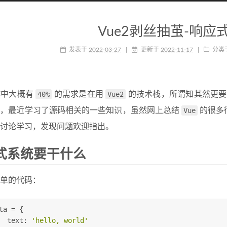
Vue2剥丝抽茧-响应
发表于
2022-03-27
|
更新于
2022-11-17
|
分类
作中大概有
40%
的需求是在用
Vue2
的技术栈，所谓知其然更要
题，最近学习了源码相关的一些知识，虽然网上总结
Vue
的很多
讨论学习，发现问题欢迎指出。
式系统要干什么
单的代码：
ta = {
  text: 
'hello, world'