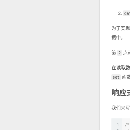
da
为了实
据中。
第
2
点
在
读取
set
函
响应
我们来
1
/*